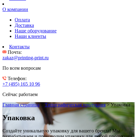
О компании
Оплата
Доставка
Наше оборудование
Наши клиенты
Контакты
Почта:
zakaz@printing-print.ru
По всем вопросам
Телефон:
+7 (495) 165 10 96
Сейчас работаем
Главная страница
>
Типографическая продукция
>
Упаковка
Упаковка
Создайте уникальную упаковку для вашего бренда! Мы
разрабатываем и производим упаковку для любой продукции